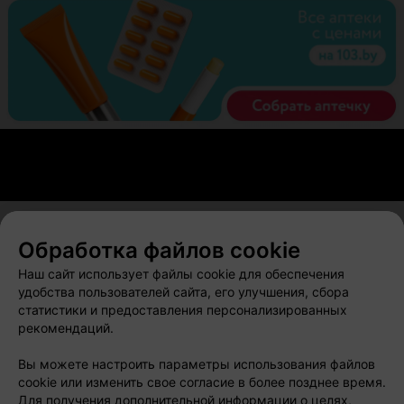
Обработка файлов cookie
О проекте
Новости проекта
Размещение рекламы
Наш сайт использует файлы cookie для обеспечения
Вакансии
Публичный договор
Способы оплаты
удобства пользователей сайта, его улучшения, сбора
статистики и предоставления персонализированных
Публичный договор по использованию сервиса
рекомендаций.
«Афиша»
Пользовательское соглашение
Вы можете настроить параметры использования файлов
cookie или изменить свое согласие в более позднее время.
Написать в поддержку
Для получения дополнительной информации о целях,